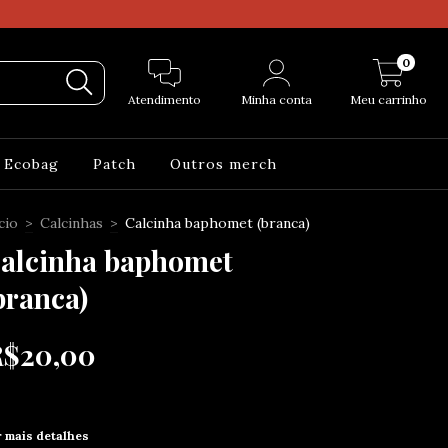
0
Atendimento
Minha conta
Meu carrinho
Ecobag
Patch
Outros merch
cio
>
Calcinhas
>
Calcinha baphomet (branca)
alcinha baphomet
branca)
R$20,00
r mais detalhes